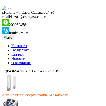
г.Казань ул. Сары Садыковой 30
email:kazan@compass-c.com
209052458
fomichev.s.v
Меню
Контакты
Поддержка
Каталог
Новости
О компании
+7(843)2-470-170, +7(904)6-600-015
Антикражное оборудование
Sensormatic