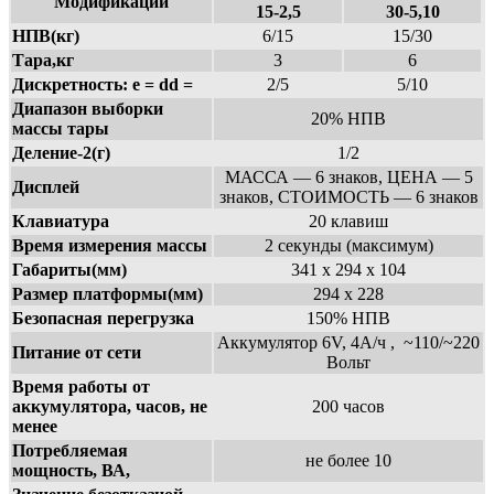
Модификации
15-2,5
30-5,10
НПВ(кг)
6/15
15/30
Тара,кг
3
6
Дискретность: e = dd =
2/5
5/10
Диапазон выборки
20% НПВ
массы тары
Деление-2(г)
1/2
МАССА — 6 знаков, ЦЕНА — 5
Дисплей
знаков, СТОИМОСТЬ — 6 знаков
Клавиатура
20 клавиш
Время измерения массы
2 секунды (максимум)
Габариты(мм)
341 х 294 х 104
Размер платформы(мм)
294 х 228
Безопасная перегрузка
150% НПВ
Аккумулятор 6V, 4А/ч , ~110/~220
Питание от сети
Вольт
Время работы от
аккумулятора, часов, не
200 часов
менее
Потребляемая
не более 10
мощность, ВА,