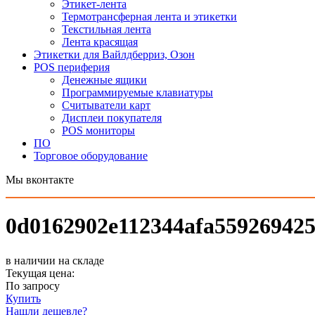
Этикет-лента
Термотрансферная лента и этикетки
Текстильная лента
Лента красящая
Этикетки для Вайлдберриз, Озон
POS периферия
Денежные ящики
Программируемые клавиатуры
Считыватели карт
Дисплеи покупателя
POS мониторы
ПО
Торговое оборудование
Мы вконтакте
0d0162902e112344afa55926942
в наличии на складе
Текущая цена:
По запросу
Купить
Нашли дешевле?