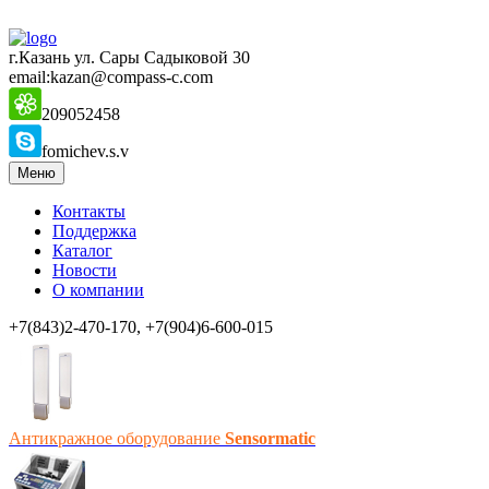
г.Казань ул. Сары Садыковой 30
email:kazan@compass-c.com
209052458
fomichev.s.v
Меню
Контакты
Поддержка
Каталог
Новости
О компании
+7(843)2-470-170, +7(904)6-600-015
Антикражное оборудование
Sensormatic