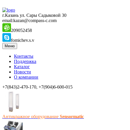
г.Казань ул. Сары Садыковой 30
email:kazan@compass-c.com
209052458
fomichev.s.v
Меню
Контакты
Поддержка
Каталог
Новости
О компании
+7(843)2-470-170, +7(904)6-600-015
Антикражное оборудование
Sensormatic