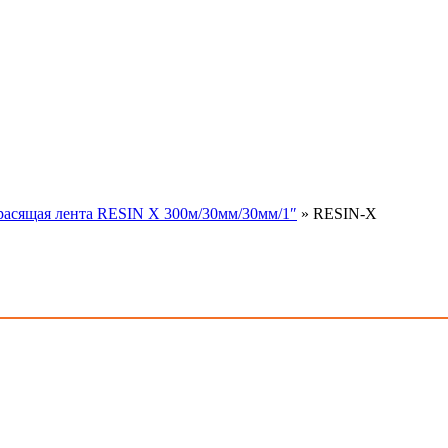
расящая лента RESIN X 300м/30мм/30мм/1″
»
RESIN-X