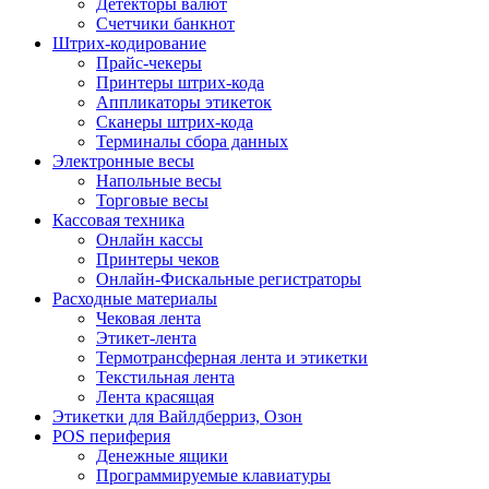
Детекторы валют
Счетчики банкнот
Штрих-кодирование
Прайс-чекеры
Принтеры штрих-кода
Аппликаторы этикеток
Сканеры штрих-кода
Терминалы сбора данных
Электронные весы
Напольные весы
Торговые весы
Кассовая техника
Онлайн кассы
Принтеры чеков
Онлайн-Фискальные регистраторы
Расходные материалы
Чековая лента
Этикет-лента
Термотрансферная лента и этикетки
Текстильная лента
Лента красящая
Этикетки для Вайлдберриз, Озон
POS периферия
Денежные ящики
Программируемые клавиатуры