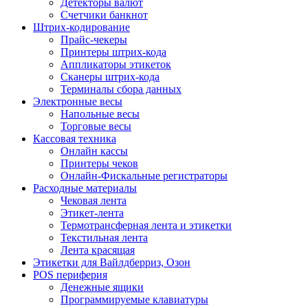
Детекторы валют
Счетчики банкнот
Штрих-кодирование
Прайс-чекеры
Принтеры штрих-кода
Аппликаторы этикеток
Сканеры штрих-кода
Терминалы сбора данных
Электронные весы
Напольные весы
Торговые весы
Кассовая техника
Онлайн кассы
Принтеры чеков
Онлайн-Фискальные регистраторы
Расходные материалы
Чековая лента
Этикет-лента
Термотрансферная лента и этикетки
Текстильная лента
Лента красящая
Этикетки для Вайлдберриз, Озон
POS периферия
Денежные ящики
Программируемые клавиатуры