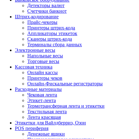
Детекторы валют
Счетчики банкнот
Штрих-кодирование
Прайс-чекеры
Принтеры штрих-кода
Аппликаторы этикеток
Сканеры штрих-кода
Терминалы сбора данных
Электронные весы
Напольные весы
Торговые весы
Кассовая техника
Онлайн кассы
Принтеры чеков
Онлайн-Фискальные регистраторы
Расходные материалы
Чековая лента
Этикет-лента
Термотрансферная лента и этикетки
Текстильная лента
Лента красящая
Этикетки для Вайлдберриз, Озон
POS периферия
Денежные ящики