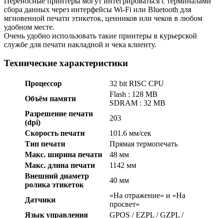
Переносные принтеры могут интегрироваться с терминалами
сбора данных через интерфейсы Wi-Fi или Bluetooth для
мгновенной печати этикеток, ценников или чеков в любом
удобном месте.
Очень удобно использовать такие принтеры в курьерской
службе для печати накладной и чека клиенту.
Технические характеристики
Процессор
32 bit RISC CPU
Flash : 128 MB
Объём памяти
SDRAM : 32 MB
Разрешение печати
203
(dpi)
Скорость печати
101.6 мм/сек
Тип печати
Прямая термопечать
Макс. ширина печати
48 мм
Макс. длина печати
1142 мм
Внешний диаметр
40 мм
ролика этикеток
«На отражение» и «На
Датчики
просвет»
Язык управления
GPOS / EZPL / GZPL /