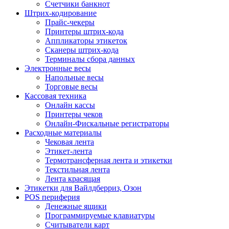
Счетчики банкнот
Штрих-кодирование
Прайс-чекеры
Принтеры штрих-кода
Аппликаторы этикеток
Сканеры штрих-кода
Терминалы сбора данных
Электронные весы
Напольные весы
Торговые весы
Кассовая техника
Онлайн кассы
Принтеры чеков
Онлайн-Фискальные регистраторы
Расходные материалы
Чековая лента
Этикет-лента
Термотрансферная лента и этикетки
Текстильная лента
Лента красящая
Этикетки для Вайлдберриз, Озон
POS периферия
Денежные ящики
Программируемые клавиатуры
Считыватели карт