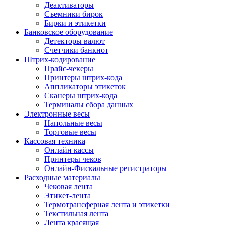
Деактиваторы
Съемники бирок
Бирки и этикетки
Банковское оборудование
Детекторы валют
Счетчики банкнот
Штрих-кодирование
Прайс-чекеры
Принтеры штрих-кода
Аппликаторы этикеток
Сканеры штрих-кода
Терминалы сбора данных
Электронные весы
Напольные весы
Торговые весы
Кассовая техника
Онлайн кассы
Принтеры чеков
Онлайн-Фискальные регистраторы
Расходные материалы
Чековая лента
Этикет-лента
Термотрансферная лента и этикетки
Текстильная лента
Лента красящая