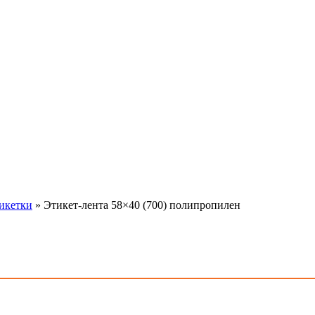
тикетки
»
Этикет-лента 58×40 (700) полипропилен