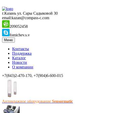
г.Казань ул. Сары Садыковой 30
email:kazan@compass-c.com
209052458
fomichev.s.v
Меню
Контакты
Поддержка
Каталог
Новости
О компании
+7(843)2-470-170, +7(904)6-600-015
Антикражное оборудование
Sensormatic