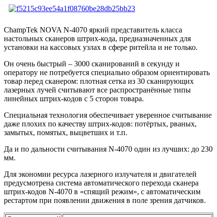
ChampTek NOVA N-4070 яркий представитель класса
настольных сканеров штрих-кода, предназначенных для
установки на кассовых узлах в сфере ритейла и не только.
Он очень быстрый – 3000 сканирований в секунду и
оператору не потребуется специально образом ориентировать
товар перед сканером: плотная сетка из 30 сканирующих
лазерных лучей считывают все распространённые типы
линейных штрих-кодов с 5 сторон товара.
Специальная технология обеспечивает уверенное считывание
даже плохих по качеству штрих-кодов: потёртых, рваных,
замытых, помятых, выцветших и т.п.
Да и по дальности считывания N-4070 один из лучших: до 230
мм.
Для экономии ресурса лазерного излучателя и двигателей
предусмотрена система автоматического перехода сканера
штрих-кодов N-4070 в «спящий режим», с автоматическим
рестартом при появлении движения в поле зрения датчиков.