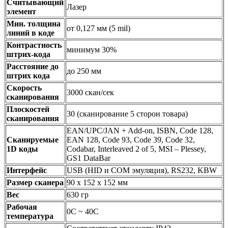
Считывающий
Лазер
элемент
Мин. толщина
от 0,127 мм (5 mil)
линий в коде
Контрастность
минимум 30%
штрих-кода
Расстояние до
до 250 мм
штрих кода
Скорость
3000 скан/сек
сканирования
Плоскостей
30 (сканирование 5 сторон товара)
сканирования
EAN/UPC/JAN + Add-on, ISBN, Code 128,
Сканируемые
EAN 128, Code 93, Code 39, Code 32,
1D коды
Codabar, Interleaved 2 of 5, MSI – Plessey,
GS1 DataBar
Интерфейс
USB (HID и COM эмуляция), RS232, KBW
Размер сканера
90 х 152 х 152 мм
Вес
630 гр
Рабочая
0С ~ 40С
температура