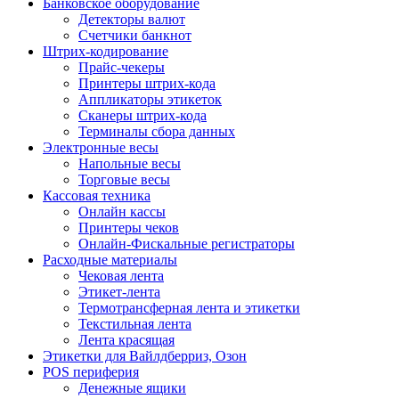
Банковское оборудование
Детекторы валют
Счетчики банкнот
Штрих-кодирование
Прайс-чекеры
Принтеры штрих-кода
Аппликаторы этикеток
Сканеры штрих-кода
Терминалы сбора данных
Электронные весы
Напольные весы
Торговые весы
Кассовая техника
Онлайн кассы
Принтеры чеков
Онлайн-Фискальные регистраторы
Расходные материалы
Чековая лента
Этикет-лента
Термотрансферная лента и этикетки
Текстильная лента
Лента красящая
Этикетки для Вайлдберриз, Озон
POS периферия
Денежные ящики