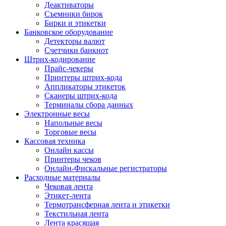
Деактиваторы
Съемники бирок
Бирки и этикетки
Банковское оборудование
Детекторы валют
Счетчики банкнот
Штрих-кодирование
Прайс-чекеры
Принтеры штрих-кода
Аппликаторы этикеток
Сканеры штрих-кода
Терминалы сбора данных
Электронные весы
Напольные весы
Торговые весы
Кассовая техника
Онлайн кассы
Принтеры чеков
Онлайн-Фискальные регистраторы
Расходные материалы
Чековая лента
Этикет-лента
Термотрансферная лента и этикетки
Текстильная лента
Лента красящая