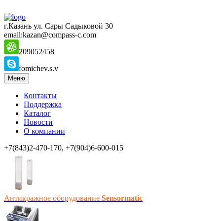
г.Казань ул. Сары Садыковой 30
email:kazan@compass-c.com
209052458
fomichev.s.v
Меню
Контакты
Поддержка
Каталог
Новости
О компании
+7(843)2-470-170, +7(904)6-600-015
Антикражное оборудование
Sensormatic