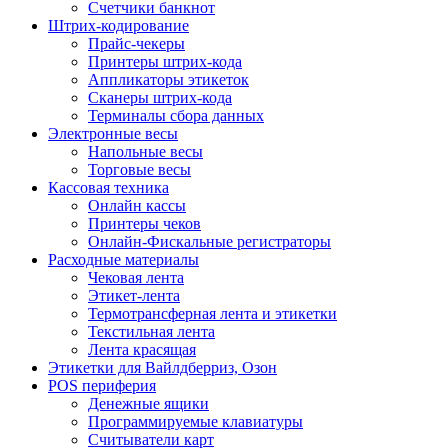
Счетчики банкнот
Штрих-кодирование
Прайс-чекеры
Принтеры штрих-кода
Аппликаторы этикеток
Сканеры штрих-кода
Терминалы сбора данных
Электронные весы
Напольные весы
Торговые весы
Кассовая техника
Онлайн кассы
Принтеры чеков
Онлайн-Фискальные регистраторы
Расходные материалы
Чековая лента
Этикет-лента
Термотрансферная лента и этикетки
Текстильная лента
Лента красящая
Этикетки для Вайлдберриз, Озон
POS периферия
Денежные ящики
Программируемые клавиатуры
Считыватели карт