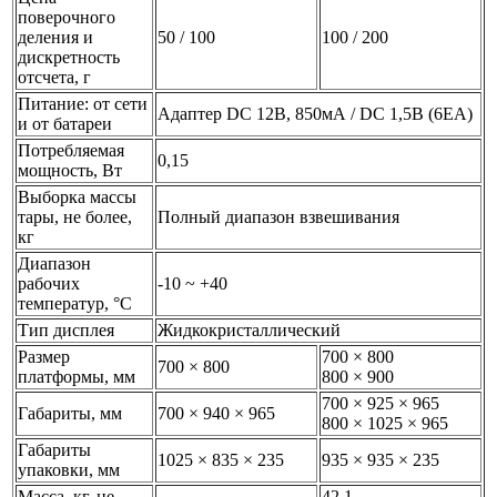
поверочного
деления и
50 / 100
100 / 200
дискретность
отсчета, г
Питание: от сети
Адаптер DC 12В, 850мА / DC 1,5В (6ЕА)
и от батареи
Потребляемая
0,15
мощность, Вт
Выборка массы
тары, не более,
Полный диапазон взвешивания
кг
Диапазон
рабочих
-10 ~ +40
температур, °С
Тип дисплея
Жидкокристаллический
Размер
700 × 800
700 × 800
платформы, мм
800 × 900
700 × 925 × 965
Габариты, мм
700 × 940 × 965
800 × 1025 × 965
Габариты
1025 × 835 × 235
935 × 935 × 235
упаковки, мм
Масса, кг, не
42,1