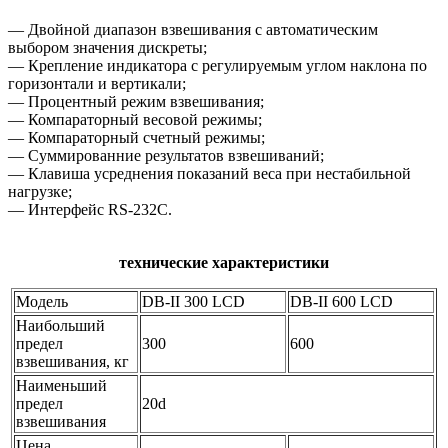
— Двойной диапазон взвешивания с автоматическим
выбором значения дискреты;
— Крепление индикатора с регулируемым углом наклона по
горизонтали и вертикали;
— Процентный режим взвешивания;
— Компараторный весовой режимы;
— Компараторный счетный режимы;
— Суммированние результатов взвешиваний;
— Клавиша усреднения показаний веса при нестабильной
нагрузке;
— Интерфейс RS-232C.
технические характеристики
Модель
DB-II 300 LCD
DB-II 600 LCD
Наибольший
предел
300
600
взвешивания, кг
Наименьший
предел
20d
взвешивания
Цена