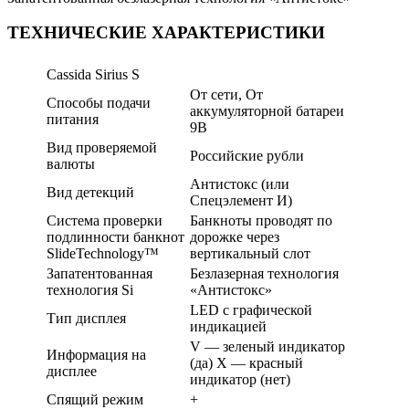
ТЕХНИЧЕСКИЕ ХАРАКТЕРИСТИКИ
Cassida Sirius S
От сети, От
Способы подачи
аккумуляторной батареи
питания
9В
Вид проверяемой
Российские рубли
валюты
Антистокс (или
Вид детекций
Спецэлемент И)
Система проверки
Банкноты проводят по
подлинности банкнот
дорожке через
SlideTechnology™
вертикальный слот
Запатентованная
Безлазерная технология
технология Si
«Антистокс»
LED с графической
Тип дисплея
индикацией
V — зеленый индикатор
Информация на
(да) X — красный
дисплее
индикатор (нет)
Спящий режим
+