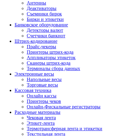
Антенны
Деактиваторы
Съемники бирок
Бирки и этикетки
Банковское оборудование
Детекторы валют
Счетчики банкнот
Штрих-кодирование
Прайс-чекеры
Принтеры штрих-кода
Аппликаторы этикеток
Сканеры штрих-кода
Терминалы сбора данных
Электронные весы
Напольные весы
Торговые весы
Кассовая техника
Онлайн кассы
Принтеры чеков
Онлайн-Фискальные регистраторы
Расходные материалы
Чековая лента
Этикет-лента
Термотрансферная лента и этикетки
Текстильная лента