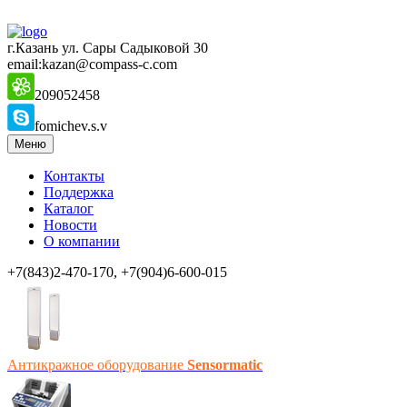
г.Казань ул. Сары Садыковой 30
email:kazan@compass-c.com
209052458
fomichev.s.v
Меню
Контакты
Поддержка
Каталог
Новости
О компании
+7(843)2-470-170, +7(904)6-600-015
Антикражное оборудование
Sensormatic