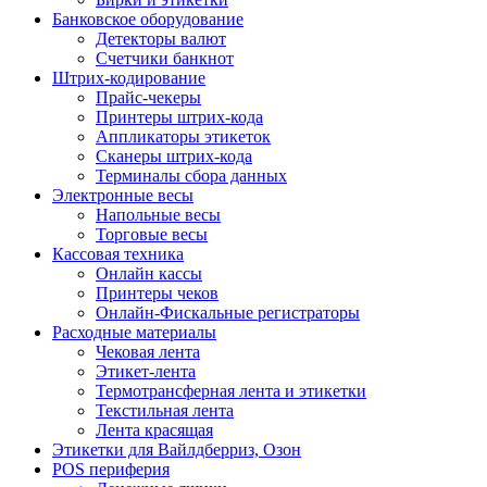
Банковское оборудование
Детекторы валют
Счетчики банкнот
Штрих-кодирование
Прайс-чекеры
Принтеры штрих-кода
Аппликаторы этикеток
Сканеры штрих-кода
Терминалы сбора данных
Электронные весы
Напольные весы
Торговые весы
Кассовая техника
Онлайн кассы
Принтеры чеков
Онлайн-Фискальные регистраторы
Расходные материалы
Чековая лента
Этикет-лента
Термотрансферная лента и этикетки
Текстильная лента
Лента красящая
Этикетки для Вайлдберриз, Озон
POS периферия